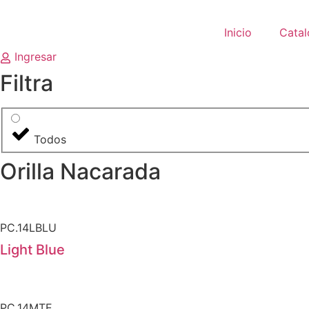
Ir
al
Inicio
Cata
contenido
Ingresar
Filtra
Todos
Orilla Nacarada
PC.14LBLU
Light Blue
PC.14MTE