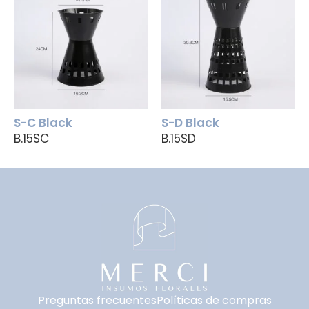
S-C Black
S-D Black
B.15SC
B.15SD
Preguntas frecuentes
Políticas de compras