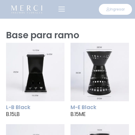
Ingresar
Base para ramo
L-B Black
M-E Black
B.15LB
B.15ME