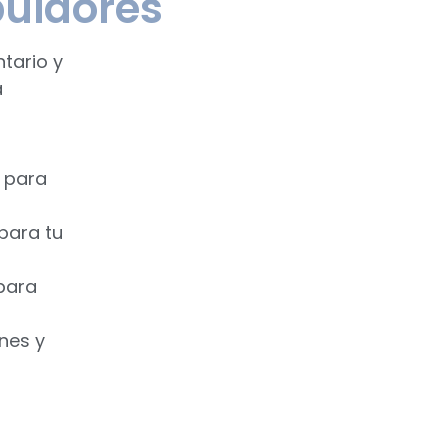
buidores
tario y
a
l para
para tu
para
nes y