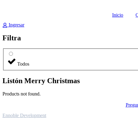
Ir
al
Inicio
C
contenido
Ingresar
Filtra
Todos
Listón Merry Christmas
Products not found.
Pregun
Ennoble Development