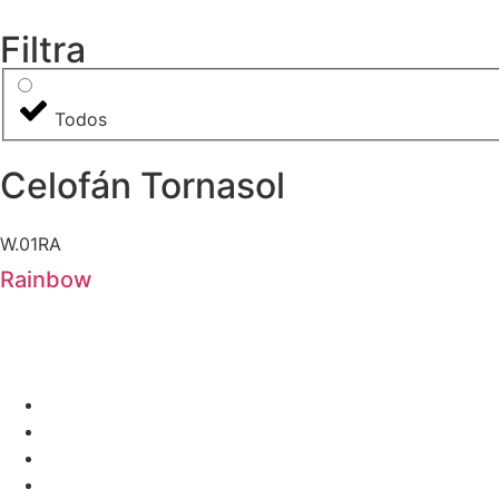
Filtra
Todos
Celofán Tornasol
W.01RA
Rainbow