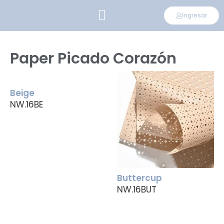
Ingresar
CONVIÉRTETE EN DISTRIBUIDOR
Paper Picado Corazón
Beige
NW.16BE
Buttercup
NW.16BUT