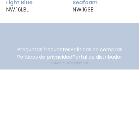
Light Blue
Seafoam
NW.16LBL
NW.16SE
Preguntas frecuentes
Políticas de compras
Políticas de privacidad
Portal de distribudor
Ennoble Development