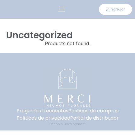
Ingresar
CONVIÉRTETE EN DISTRIBUIDOR
Uncategorized
Products not found.
Preguntas frecuentes
Políticas de compras
Políticas de privacidad
Portal de distribudor
Ennoble Development