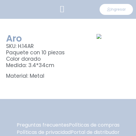
Ingresar
CONVIÉRTETE EN DISTRIBUIDOR
Aro
SKU: H.14AR
Paquete con 10 piezas
Color dorado
Medida: 3.4*34cm
Material: Metal
Preguntas frecuentes
Políticas de compras
Políticas de privacidad
Portal de distribudor