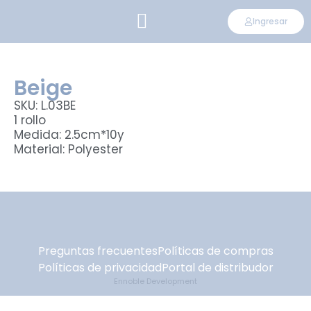
Ingresar
CONVIÉRTETE EN DISTRIBUIDOR
Beige
SKU: L.03BE
1 rollo
Medida: 2.5cm*10y
Material: Polyester
Preguntas frecuentes
Políticas de compras
Políticas de privacidad
Portal de distribudor
Ennoble Development