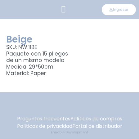
Ingresar
CONVIÉRTETE EN DISTRIBUIDOR
Beige
SKU: NW.11BE
Paquete con 15 pliegos
de un mismo modelo
Medida: 29*50cm
Material: Paper
Preguntas frecuentes
Políticas de compras
Políticas de privacidad
Portal de distribudor
Ennoble Development