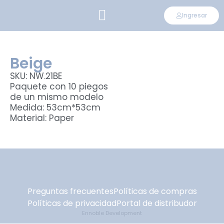
Ingresar
CONVIÉRTETE EN DISTRIBUIDOR
Beige
SKU: NW.21BE
Paquete con 10 piegos
de un mismo modelo
Medida: 53cm*53cm
Material: Paper
Preguntas frecuentes
Políticas de compras
Políticas de privacidad
Portal de distribudor
Ennoble Development