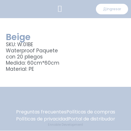
Ingresar
CONVIÉRTETE EN DISTRIBUIDOR
Beige
SKU: W.01BE
Waterproof Paquete
con 20 pliegos
Medida: 60cm*60cm
Material: PE
Preguntas frecuentes
Políticas de compras
Políticas de privacidad
Portal de distribudor
Ennoble Development