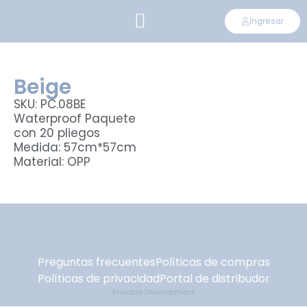
Ingresar
CONVIÉRTETE EN DISTRIBUIDOR
Beige
SKU: PC.08BE
Waterproof Paquete
con 20 pliegos
Medida: 57cm*57cm
Material: OPP
Preguntas frecuentes
Políticas de compras
Políticas de privacidad
Portal de distribudor
Ennoble Development