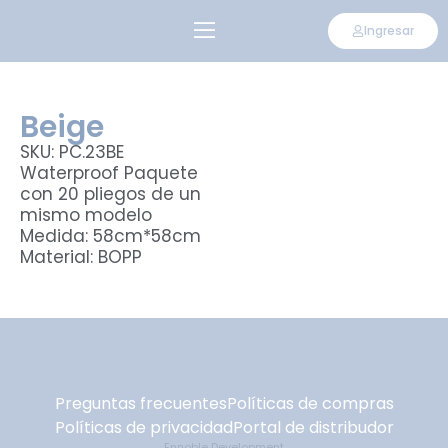
Ingresar
CONVIÉRTETE EN DISTRIBUIDOR
Beige
SKU: PC.23BE
Waterproof Paquete
con 20 pliegos de un
mismo modelo
Medida: 58cm*58cm
Material: BOPP
Preguntas frecuentes
Políticas de compras
Políticas de privacidad
Portal de distribudor
Ennoble Development