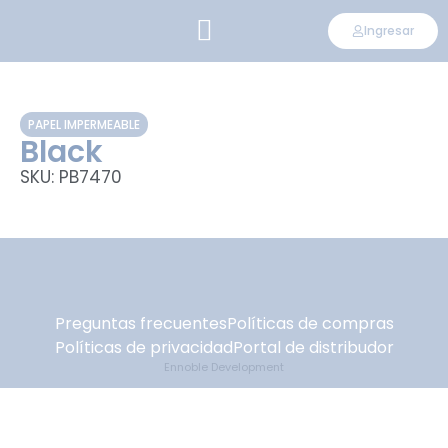
Ingresar
CONVIÉRTETE EN DISTRIBUIDOR
PAPEL IMPERMEABLE
Black
SKU: PB7470
Preguntas frecuentes
Políticas de compras
Políticas de privacidad
Portal de distribudor
Ennoble Development