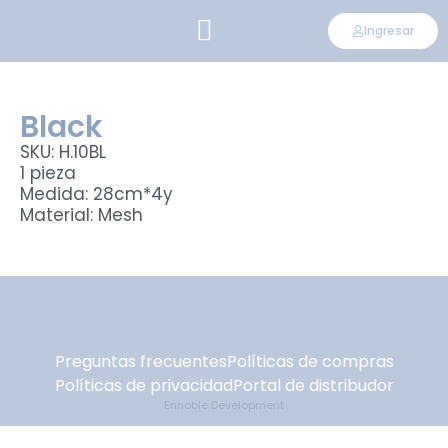
Ingresar
CONVIÉRTETE EN DISTRIBUIDOR
Black
SKU: H.10BL
1 pieza
Medida: 28cm*4y
Material: Mesh
Preguntas frecuentes
Políticas de compras
Políticas de privacidad
Portal de distribudor
Ennoble Development