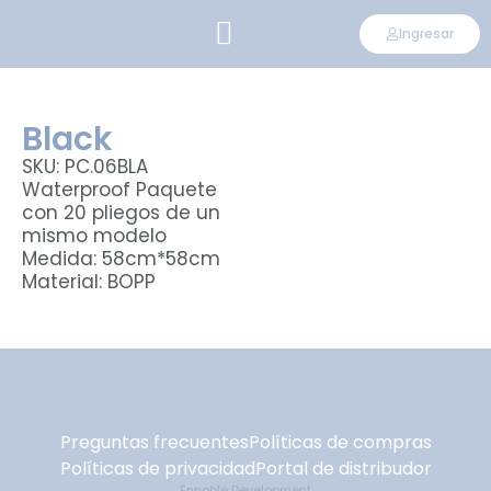
Ingresar
CONVIÉRTETE EN DISTRIBUIDOR
Black
SKU: PC.06BLA
Waterproof Paquete
con 20 pliegos de un
mismo modelo
Medida: 58cm*58cm
Material: BOPP
Preguntas frecuentes
Políticas de compras
Políticas de privacidad
Portal de distribudor
Ennoble Development