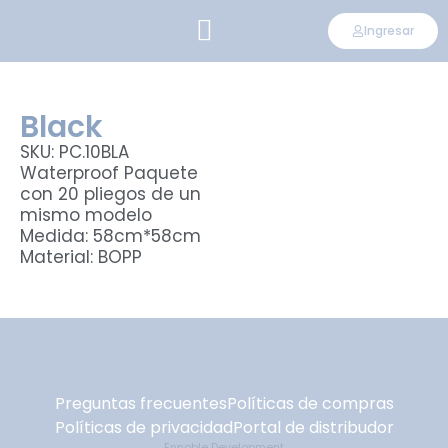
Ingresar
CONVIÉRTETE EN DISTRIBUIDOR
Black
SKU: PC.10BLA
Waterproof Paquete
con 20 pliegos de un
mismo modelo
Medida: 58cm*58cm
Material: BOPP
Preguntas frecuentes
Políticas de compras
Políticas de privacidad
Portal de distribudor
Ennoble Development