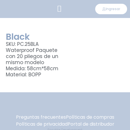
Ingresar
CONVIÉRTETE EN DISTRIBUIDOR
Black
SKU: PC.25BLA
Waterproof Paquete
con 20 pliegos de un
mismo modelo
Medida: 58cm*58cm
Material: BOPP
Preguntas frecuentes
Políticas de compras
Políticas de privacidad
Portal de distribudor
Ennoble Development