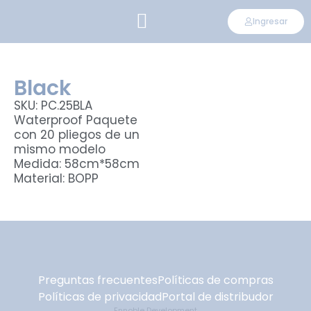
Ingresar
CONVIÉRTETE EN DISTRIBUIDOR
Black
SKU: PC.25BLA
Waterproof Paquete
con 20 pliegos de un
mismo modelo
Medida: 58cm*58cm
Material: BOPP
Preguntas frecuentes
Políticas de compras
Políticas de privacidad
Portal de distribudor
Ennoble Development