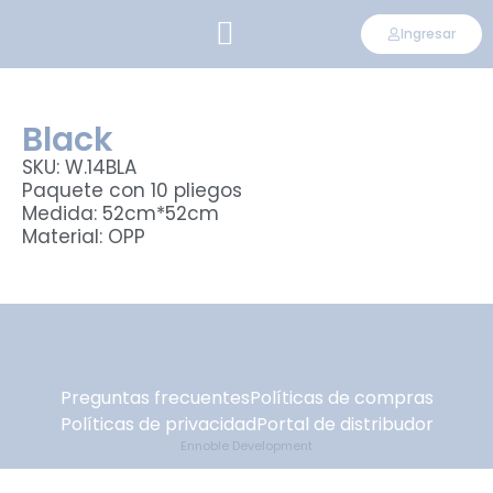
Ingresar
CONVIÉRTETE EN DISTRIBUIDOR
Black
SKU: W.14BLA
Paquete con 10 pliegos
Medida: 52cm*52cm
Material: OPP
Preguntas frecuentes
Políticas de compras
Políticas de privacidad
Portal de distribudor
Ennoble Development