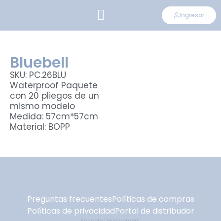
Ingresar
CONVIÉRTETE EN DISTRIBUIDOR
Bluebell
SKU: PC.26BLU
Waterproof Paquete
con 20 pliegos de un
mismo modelo
Medida: 57cm*57cm
Material: BOPP
Preguntas frecuentes
Políticas de compras
Políticas de privacidad
Portal de distribudor
Ennoble Development