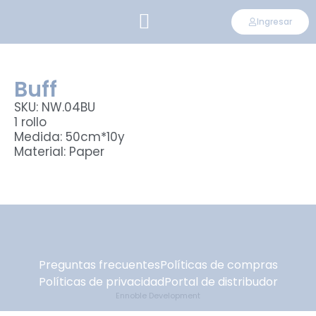
Ingresar
CONVIÉRTETE EN DISTRIBUIDOR
Buff
SKU: NW.04BU
1 rollo
Medida: 50cm*10y
Material: Paper
Preguntas frecuentes
Políticas de compras
Políticas de privacidad
Portal de distribudor
Ennoble Development