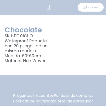
Ingresar
CONVIÉRTETE EN DISTRIBUIDOR
Chocolate
SKU: PC.01CHO
Waterproof Paquete
con 20 pliegos de un
mismo modelo
Medida: 60*60cm
Material: Non Woven
Preguntas frecuentes
Políticas de compras
Políticas de privacidad
Portal de distribudor
Ennoble Development