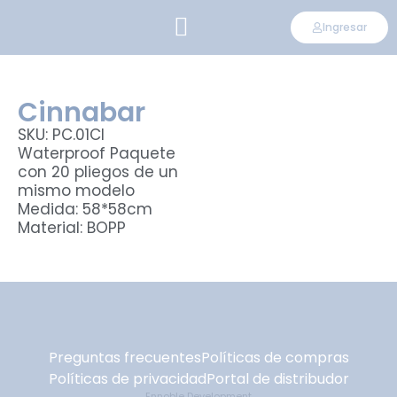
Ingresar
CONVIÉRTETE EN DISTRIBUIDOR
Cinnabar
SKU: PC.01CI
Waterproof Paquete
con 20 pliegos de un
mismo modelo
Medida: 58*58cm
Material: BOPP
Preguntas frecuentes
Políticas de compras
Políticas de privacidad
Portal de distribudor
Ennoble Development