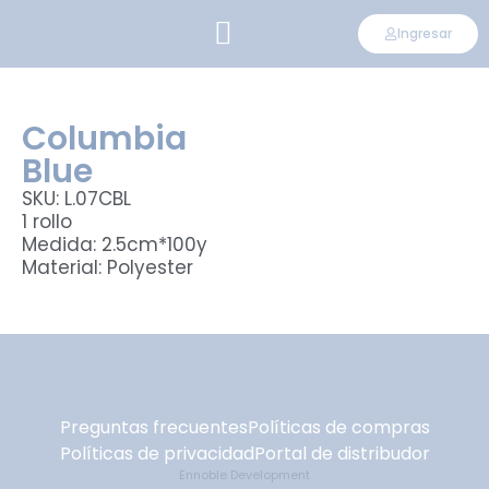
Ingresar
CONVIÉRTETE EN DISTRIBUIDOR
Columbia
Blue
SKU: L.07CBL
1 rollo
Medida: 2.5cm*100y
Material: Polyester
Preguntas frecuentes
Políticas de compras
Políticas de privacidad
Portal de distribudor
Ennoble Development