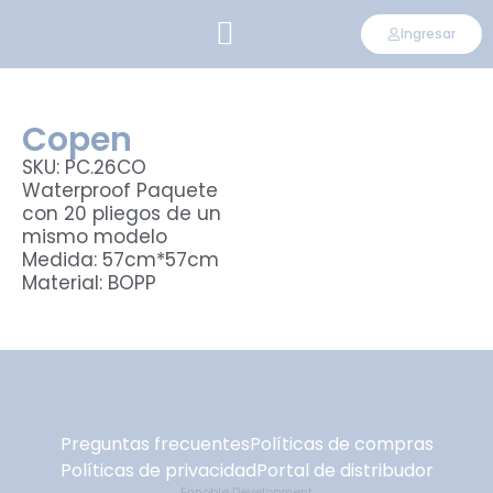
Ingresar
CONVIÉRTETE EN DISTRIBUIDOR
Copen
SKU: PC.26CO
Waterproof Paquete
con 20 pliegos de un
mismo modelo
Medida: 57cm*57cm
Material: BOPP
Preguntas frecuentes
Políticas de compras
Políticas de privacidad
Portal de distribudor
Ennoble Development