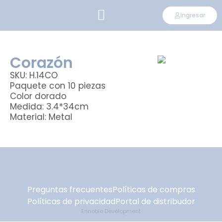
Ingresar
CONVIÉRTETE EN DISTRIBUIDOR
Corazón
SKU: H.14CO
Paquete con 10 piezas
Color dorado
Medida: 3.4*34cm
Material: Metal
Preguntas frecuentes
Políticas de compras
Políticas de privacidad
Portal de distribudor
Ennoble Development