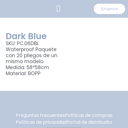
Ingresar
CONVIÉRTETE EN DISTRIBUIDOR
Dark Blue
SKU: PC.06DBL
Waterproof Paquete
con 20 pliegos de un
mismo modelo
Medida: 58*58cm
Material: BOPP
Preguntas frecuentes
Políticas de compras
Políticas de privacidad
Portal de distribudor
Ennoble Development