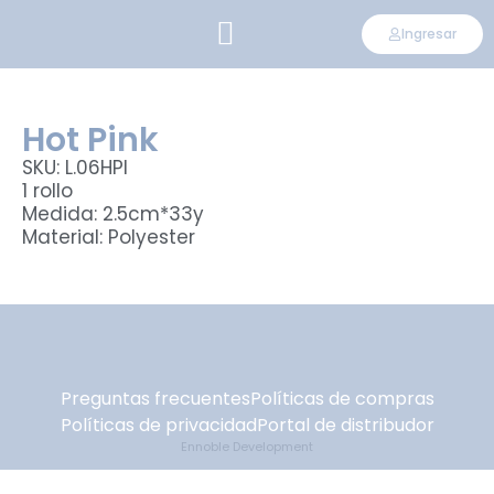
Ingresar
CONVIÉRTETE EN DISTRIBUIDOR
Hot Pink
SKU: L.06HPI
1 rollo
Medida: 2.5cm*33y
Material: Polyester
Preguntas frecuentes
Políticas de compras
Políticas de privacidad
Portal de distribudor
Ennoble Development