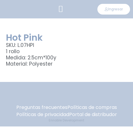
Ingresar
CONVIÉRTETE EN DISTRIBUIDOR
Hot Pink
SKU: L.07HPI
1 rollo
Medida: 2.5cm*100y
Material: Polyester
Preguntas frecuentes
Políticas de compras
Políticas de privacidad
Portal de distribudor
Ennoble Development