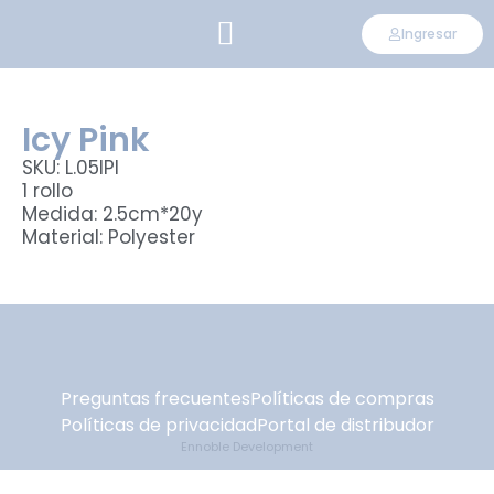
Ingresar
CONVIÉRTETE EN DISTRIBUIDOR
Icy Pink
SKU: L.05IPI
1 rollo
Medida: 2.5cm*20y
Material: Polyester
Preguntas frecuentes
Políticas de compras
Políticas de privacidad
Portal de distribudor
Ennoble Development