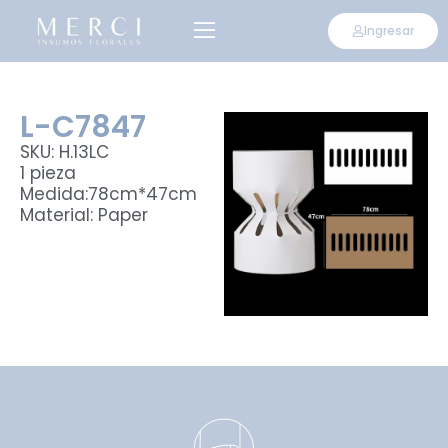
Ingresar
L-C7847
SKU: H.13LC
1 pieza
Medida:78cm*47cm
Material: Paper