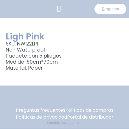
Ingresar
CONVIÉRTETE EN DISTRIBUIDOR
Ligh Pink
SKU: NW.22LPI
Non Waterproof
Paquete con 5 pliegos
Medida: 50cm*70cm
Material: Paper
Preguntas frecuentes
Políticas de compras
Políticas de privacidad
Portal de distribudor
Ennoble Development