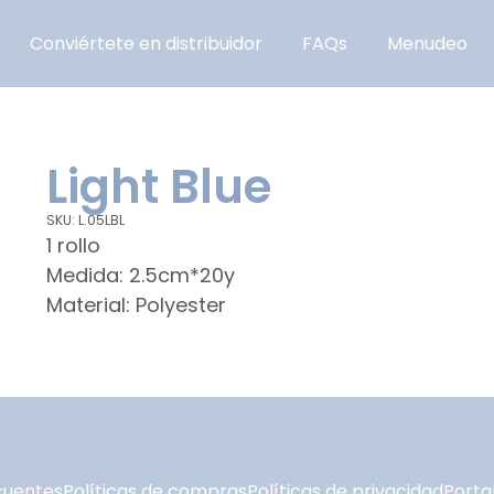
Conviértete en distribuidor
FAQs
Menudeo
Light Blue
SKU: L.05LBL
1 rollo
Medida: 2.5cm*20y
Material: Polyester
cuentes
Políticas de compras
Políticas de privacidad
Portal