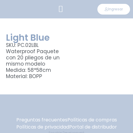
Ingresar
CONVIÉRTETE EN DISTRIBUIDOR
Light Blue
SKU: PC.02LBL
Waterproof Paquete
con 20 pliegos de un
mismo modelo
Medida: 58*58cm
Material: BOPP
Preguntas frecuentes
Políticas de compras
Políticas de privacidad
Portal de distribudor
Ennoble Development