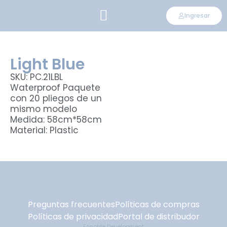
Ingresar
CONVIÉRTETE EN DISTRIBUIDOR
Light Blue
SKU: PC.21LBL
Waterproof Paquete
con 20 pliegos de un
mismo modelo
Medida: 58cm*58cm
Material: Plastic
Preguntas frecuentes
Políticas de compras
Políticas de privacidad
Portal de distribudor
Ennoble Development