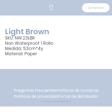
Ingresar
CONVIÉRTETE EN DISTRIBUIDOR
Light Brown
SKU: NW.23LBR
Non Waterproof 1 Rollo
Medida: 53cm*4y
Material: Paper
Preguntas frecuentes
Políticas de compras
Políticas de privacidad
Portal de distribudor
Ennoble Development