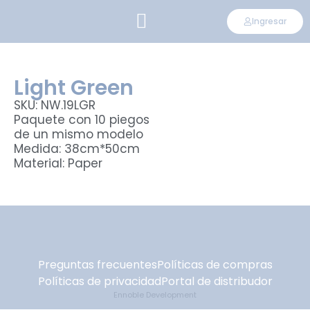
Ingresar
CONVIÉRTETE EN DISTRIBUIDOR
Light Green
SKU: NW.19LGR
Paquete con 10 piegos
de un mismo modelo
Medida: 38cm*50cm
Material: Paper
Preguntas frecuentes
Políticas de compras
Políticas de privacidad
Portal de distribudor
Ennoble Development