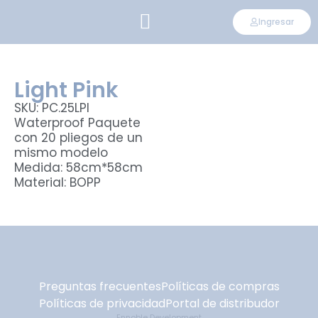
Ingresar
CONVIÉRTETE EN DISTRIBUIDOR
Light Pink
SKU: PC.25LPI
Waterproof Paquete
con 20 pliegos de un
mismo modelo
Medida: 58cm*58cm
Material: BOPP
Preguntas frecuentes
Políticas de compras
Políticas de privacidad
Portal de distribudor
Ennoble Development