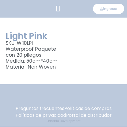
Ingresar
CONVIÉRTETE EN DISTRIBUIDOR
Light Pink
SKU: W.10LPI
Waterproof Paquete
con 20 pliegos
Medida: 50cm*40cm
Material: Non Woven
Preguntas frecuentes
Políticas de compras
Políticas de privacidad
Portal de distribudor
Ennoble Development