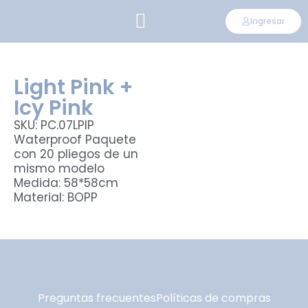
Ingresar
CONVIÉRTETE EN DISTRIBUIDOR
Light Pink +
Icy Pink
SKU: PC.07LPIP
Waterproof Paquete
con 20 pliegos de un
mismo modelo
Medida: 58*58cm
Material: BOPP
Preguntas frecuentes
Políticas de compras