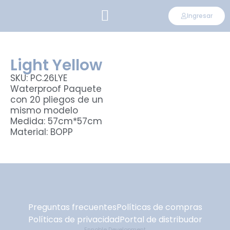
Ingresar
CONVIÉRTETE EN DISTRIBUIDOR
Light Yellow
SKU: PC.26LYE
Waterproof Paquete
con 20 pliegos de un
mismo modelo
Medida: 57cm*57cm
Material: BOPP
Preguntas frecuentes
Políticas de compras
Políticas de privacidad
Portal de distribudor
Ennoble Development