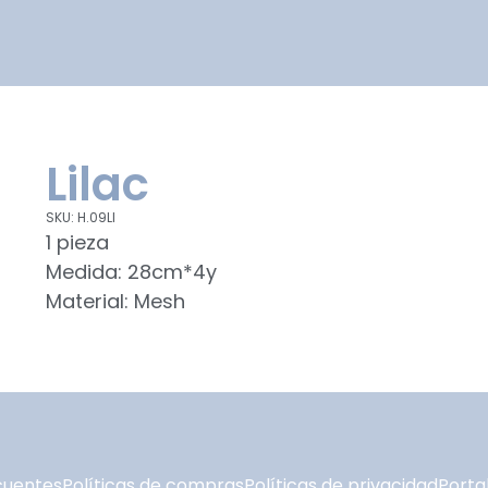
Lilac
SKU: H.09LI
1 pieza
Medida: 28cm*4y
Material: Mesh
cuentes
Políticas de compras
Políticas de privacidad
Portal