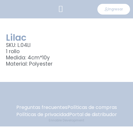
Ingresar
CONVIÉRTETE EN DISTRIBUIDOR
Lilac
SKU: L.04LI
1 rollo
Medida: 4cm*10y
Material: Polyester
Preguntas frecuentes
Políticas de compras
Políticas de privacidad
Portal de distribudor
Ennoble Development