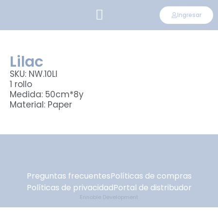
Ingresar
CONVIÉRTETE EN DISTRIBUIDOR
Lilac
SKU: NW.10LI
1 rollo
Medida: 50cm*8y
Material: Paper
Preguntas frecuentes
Políticas de compras
Políticas de privacidad
Portal de distribudor
Ennoble Development