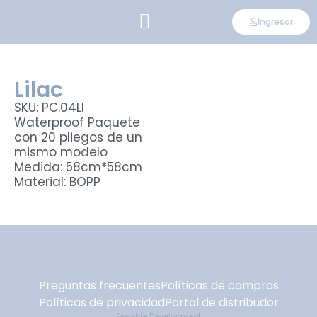
Ingresar
CONVIÉRTETE EN DISTRIBUIDOR
Lilac
SKU: PC.04LI
Waterproof Paquete
con 20 pliegos de un
mismo modelo
Medida: 58cm*58cm
Material: BOPP
Preguntas frecuentes
Políticas de compras
Políticas de privacidad
Portal de distribudor
Ennoble Development