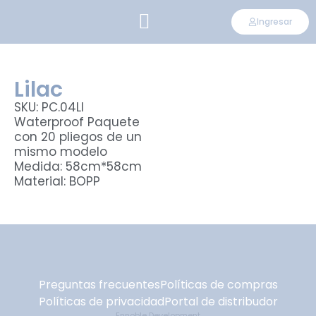
Ingresar
CONVIÉRTETE EN DISTRIBUIDOR
Lilac
SKU: PC.04LI
Waterproof Paquete
con 20 pliegos de un
mismo modelo
Medida: 58cm*58cm
Material: BOPP
Preguntas frecuentes
Políticas de compras
Políticas de privacidad
Portal de distribudor
Ennoble Development