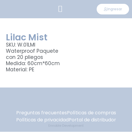
Ingresar
CONVIÉRTETE EN DISTRIBUIDOR
Lilac Mist
SKU: W.01LMI
Waterproof Paquete
con 20 pliegos
Medida: 60cm*60cm
Material: PE
Preguntas frecuentes
Políticas de compras
Políticas de privacidad
Portal de distribudor
Ennoble Development