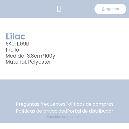
Ingresar
CONVIÉRTETE EN DISTRIBUIDOR
Lilac
SKU: L.09LI
1 rollo
Medida: 3.8cm*100y
Material: Polyester
Preguntas frecuentes
Políticas de compras
Políticas de privacidad
Portal de distribudor
Ennoble Development